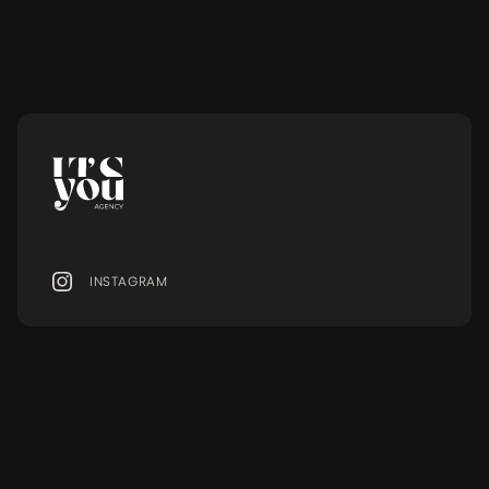
sind und wie du in den Job einsteigst.
LESEN
INSTAGRAM
MENU
Ressourcen
MODELS
BLOG