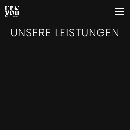
MODELS
UNSERE LEISTUNGEN
MODELS
SERVICES
SERVICES
EVENTS
EVENTS
AGENTUR
AGENTUR
BEWERBEN
BEWERBEN
KONTAKT
KONTAKT