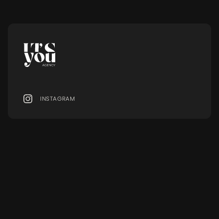
INSTAGRAM
MENU
Ressourcen
MODELS
BLOG
SERVICES
FAQ
EVENTS
GLOSSAR