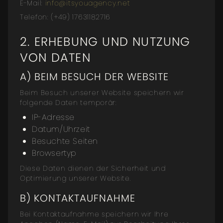
E-Mail:
info@itsyouagency.net
Telefon: (+49) 17631182716
2. ERHEBUNG UND NUTZUNG
VON DATEN
A) BEIM BESUCH DER WEBSITE
Beim Besuch unserer Website speichern wir
folgende Daten temporär:
IP-Adresse
Datum/Uhrzeit
Besuchte Seiten
Browsertyp
Diese Daten dienen der Sicherheit und
Optimierung unserer Website.
B) KONTAKTAUFNAHME
Bei Kontaktaufnahme speichern wir Ihre