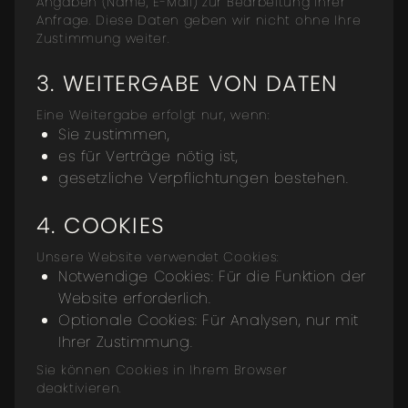
Angaben (Name, E-Mail) zur Bearbeitung Ihrer
Anfrage. Diese Daten geben wir nicht ohne Ihre
Zustimmung weiter.
3. WEITERGABE VON DATEN
Eine Weitergabe erfolgt nur, wenn:
Sie zustimmen,
es für Verträge nötig ist,
gesetzliche Verpflichtungen bestehen.
4. COOKIES
Unsere Website verwendet Cookies:
Notwendige Cookies
: Für die Funktion der
Website erforderlich.
Optionale Cookies
: Für Analysen, nur mit
Ihrer Zustimmung.
Sie können Cookies in Ihrem Browser
deaktivieren.