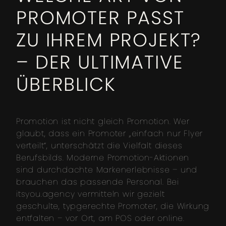
PROMOTER PASST
ZU IHREM PROJEKT?
– DER ULTIMATIVE
ÜBERBLICK
Promotion ist nicht gleich Promotion. Wer
glaubt, dass ein Promoter „einfach nur Flyer
verteilt“, unterschätzt die Vielfalt dieses
Berufsbilds. Moderne Promotion-Aktionen
sind durchdachte Markenerlebnisse – und
brauchen das passende Personal. Bei
itsyou.agency vermitteln wir gezielt
geschulte, typgerechte Promoter, die Wirkung
entfalten – vor Ort, am POS oder online.