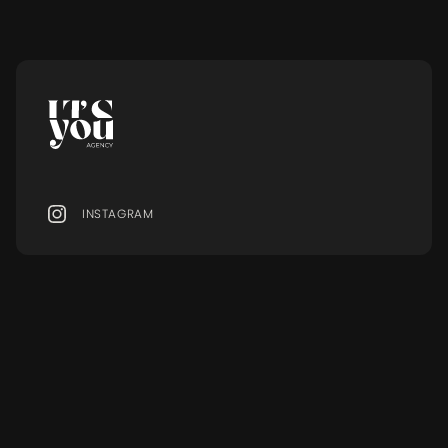
LESEN
INSTAGRAM
MENU
Ressourcen
MODELS
BLOG
SERVICES
FAQ