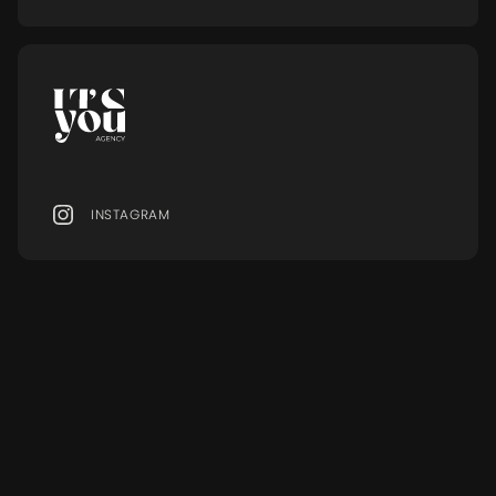
INSTAGRAM
MENU
Ressourcen
MODELS
BLOG
SERVICES
FAQ
EVENTS
GLOSSAR