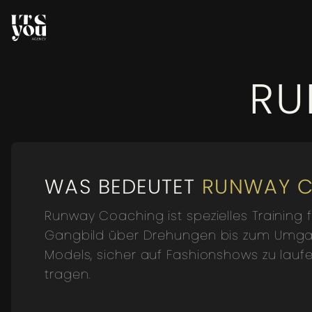
RU
WAS BEDEUTET
RUNWAY 
Runway Coaching ist spezielles Training
Gangbild über Drehungen bis zum Umgang
Models, sicher auf Fashionshows zu lauf
tragen.