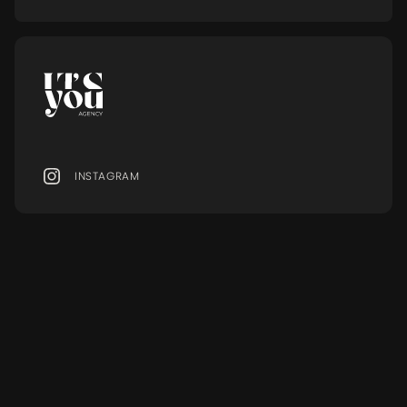
INSTAGRAM
MENU
Ressourcen
MODELS
BLOG
SERVICES
FAQ
EVENTS
GLOSSAR